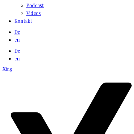
Podcast
Videos
Kontakt
De
en
De
en
Xing