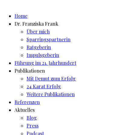
Zum
Inhalt
Home
springen
Dr. Franziska Frank
Über mich
Sparringspartnerin
Ratgeberin
Impulsgeberin
Führung im 21. Jahrhundert
Publikationen
Mit Demut zum Erfolg
24 Karat Erfolg
Weitere Publikationen
Referenzen
Aktuelles
Blog
Press
Podcast